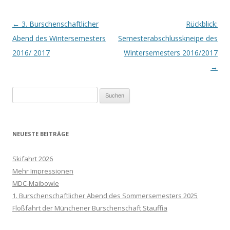
Beitrags-Navigation
←
3. Burschenschaftlicher
Rückblick:
Abend des Wintersemesters
Semesterabschlusskneipe des
2016/ 2017
Wintersemesters 2016/2017
→
Suchen
nach:
NEUESTE BEITRÄGE
Skifahrt 2026
Mehr Impressionen
MDC-Maibowle
1. Burschenschaftlicher Abend des Sommersemesters 2025
Floßfahrt der Münchener Burschenschaft Stauffia