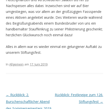
Nachspeisen alles dabei. Inzwischen sind wir auf Bier
umgestiegen, was vor allem an der großzügigen Fassspende
eines Aktiven angeleitet wurde. Des Weiteren wurde während
des Begrüßungsabends einem Bundesbruder von uns ein
handbemalter Stauffenkrug zu seiner Philistrierung geschenkt;
herzlichen Glückwunsch noch einmal dazu!
Alles in allem war es wieder einmal ein gelungener Auftakt zu
unserem Stiftungsfest.
In
Allgemein
am
17. Juni 2019
.
Beitrags-Navigation
←
Rückblick: 2.
Rückblick: Festkneipe zum 126.
Burschenschaftlicher Abend
Stiftungsfest
→
des Sommersemesters 2019