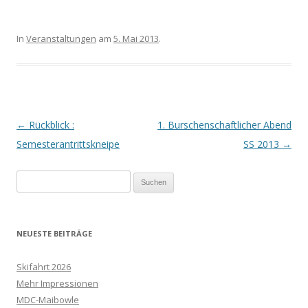
In
Veranstaltungen
am
5. Mai 2013
.
Beitrags-Navigation
←
Rückblick :
1. Burschenschaftlicher Abend
Semesterantrittskneipe
SS 2013
→
Suchen
nach:
NEUESTE BEITRÄGE
Skifahrt 2026
Mehr Impressionen
MDC-Maibowle