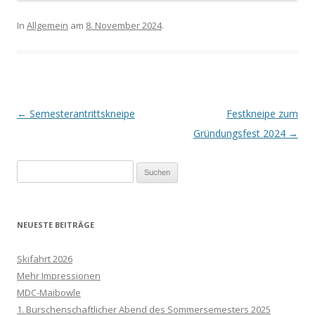
In
Allgemein
am
8. November 2024
.
Beitrags-Navigation
←
Semesterantrittskneipe
Festkneipe zum
Gründungsfest 2024
→
Suchen
nach:
NEUESTE BEITRÄGE
Skifahrt 2026
Mehr Impressionen
MDC-Maibowle
1. Burschenschaftlicher Abend des Sommersemesters 2025