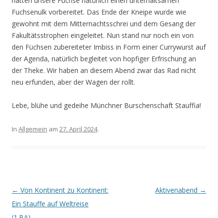
hatten unsere Füchse natürlich einen unterhaltsamen
Fuchsenulk vorbereitet. Das Ende der Kneipe wurde wie
gewohnt mit dem Mitternachtsschrei und dem Gesang der
Fakultätsstrophen eingeleitet. Nun stand nur noch ein von
den Füchsen zubereiteter Imbiss in Form einer Currywurst auf
der Agenda, natürlich begleitet von hopfiger Erfrischung an
der Theke. Wir haben an diesem Abend zwar das Rad nicht
neu erfunden, aber der Wagen der rollt.
Lebe, blühe und gedeihe Münchner Burschenschaft Stauffia!
In
Allgemein
am
27. April 2024
.
Beitrags-Navigation
←
Von Kontinent zu Kontinent:
Aktivenabend
→
Ein Stauffe auf Weltreise
(1.BA)